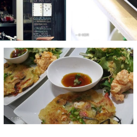
– © ©DR
– © ©DR