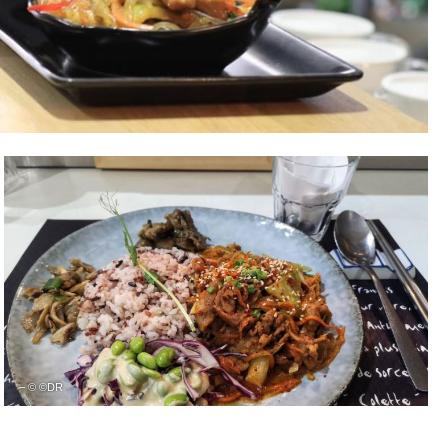
– © ©DR