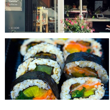
– © ©DR
– © ©DR