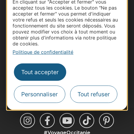
En cliquant sur "Accepter et fermer" vous
acceptez tous les cookies. Le bouton "Ne pas
accepter et fermer" vous permet d'indiquer
Thermalisme
votre refus et seuls les cookies nécessaires au
Business/Mice
fonctionnement du site seront déposés. Vous
Pros d'Occitanie
pouvez modifier vos choix à tout moment ou
obtenir plus d'informations via notre politique
Site presse et d'influence
de cookies.
Voyagistes
Politique de confidentialité
Destination Sport
Inscrivez-vous à la lettre d'information
Tout accepter
Destination Occitanie pour recevoir des
suggestions de séjours, de visites et de sorties.
Je m'abonne
Personnaliser
Tout refuser
#VoyageOccitanie