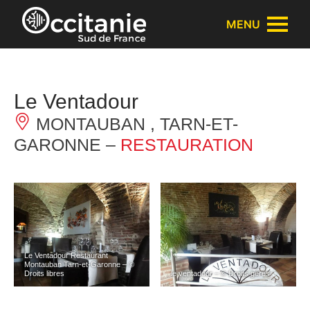
Panneau de gestion des cookies
MENU
Le Ventadour
MONTAUBAN , TARN-ET-
GARONNE –
RESTAURATION
Le Ventadour Restaurant
Montauban Tarn-et-Garonne – ©
Droits libres
le ventadour – © Droits gérés