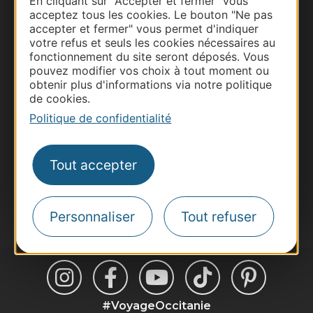
En cliquant sur "Accepter et fermer" vous
acceptez tous les cookies. Le bouton "Ne pas
accepter et fermer" vous permet d'indiquer
Thermalisme
votre refus et seuls les cookies nécessaires au
Business/Mice
fonctionnement du site seront déposés. Vous
Pros d'Occitanie
pouvez modifier vos choix à tout moment ou
obtenir plus d'informations via notre politique
Site presse et d'influence
de cookies.
Voyagistes
Politique de confidentialité
Destination Sport
Inscrivez-vous à la lettre d'information
Tout accepter
Destination Occitanie pour recevoir des
suggestions de séjours, de visites et de sorties.
Je m'abonne
Personnaliser
Tout refuser
#VoyageOccitanie