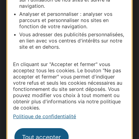
navigation.
Documentation
Analyser et personnaliser : analyser vos
parcours et personnaliser nos sites en
fonction de votre navigation.
Vous adresser des publicités personnalisées,
en lien avec vos centres d'intérêts sur notre
site et en dehors.
En cliquant sur "Accepter et fermer" vous
acceptez tous les cookies. Le bouton "Ne pas
accepter et fermer" vous permet d'indiquer
votre refus et seuls les cookies nécessaires au
Thermalisme
fonctionnement du site seront déposés. Vous
Business/Mice
pouvez modifier vos choix à tout moment ou
obtenir plus d'informations via notre politique
Pros d'Occitanie
de cookies.
Site presse et d'influence
Politique de confidentialité
Voyagistes
Destination Sport
Tout accepter