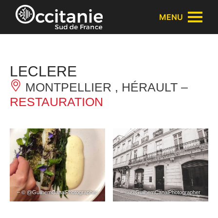
Panneau de gestion des cookies
MENU
LECLERE
MONTPELLIER , HÉRAULT –
RESTAURATION
– © @GuilhemCanalPhotographer
– © @GuilhemCanalPhotographer