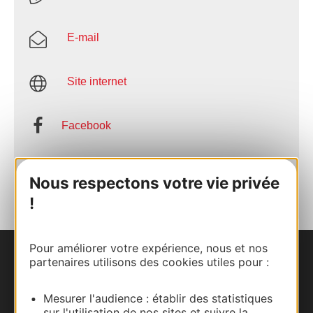
E-mail
Site internet
Facebook
AJOUTER
AU CARNET
Nous respectons votre vie privée
!
Pour améliorer votre expérience, nous et nos
partenaires utilisons des cookies utiles pour :
Nous contacter
Carte interactive
Mesurer l'audience : établir des statistiques
sur l'utilisation de nos sites et suivre la