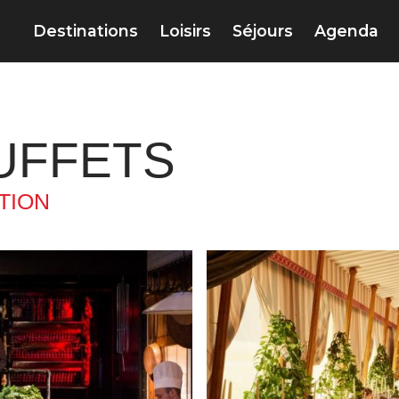
Destinations
Loisirs
Séjours
Agenda
UFFETS
TION