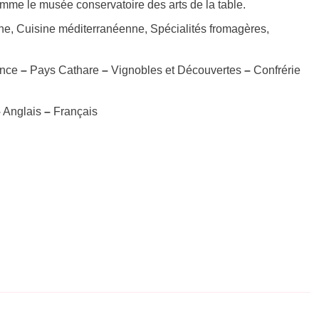
omme le musée conservatoire des arts de la table.
ne, Cuisine méditerranéenne, Spécialités fromagères,
ance
–
Pays Cathare
–
Vignobles et Découvertes
–
Confrérie
–
Anglais
–
Français