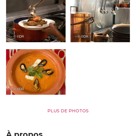
– © ©DR
– © ©DR
– © ©DR
PLUS DE PHOTOS
À propos