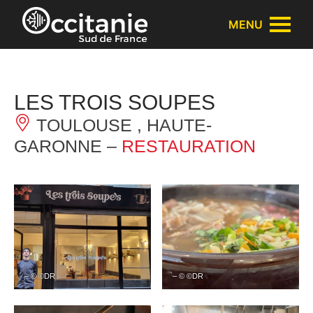
Panneau de gestion des cookies
MENU
LES TROIS SOUPES
TOULOUSE , HAUTE-
GARONNE –
RESTAURATION
– © ©DR
– © ©DR