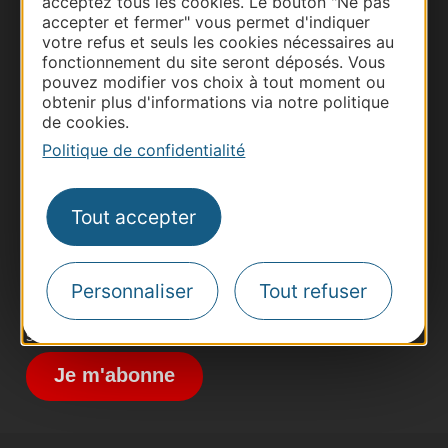
acceptez tous les cookies. Le bouton "Ne pas
accepter et fermer" vous permet d'indiquer
votre refus et seuls les cookies nécessaires au
fonctionnement du site seront déposés. Vous
pouvez modifier vos choix à tout moment ou
obtenir plus d'informations via notre politique
Thermalisme
de cookies.
Business/Mice
Politique de confidentialité
Pros d'Occitanie
Site presse et d'influence
Tout accepter
Voyagistes
Destination Sport
Personnaliser
Tout refuser
Inscrivez-vous à la lettre d'information
Destination Occitanie pour recevoir des
suggestions de séjours, de visites et de sorties.
Je m'abonne