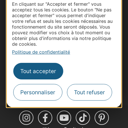
En cliquant sur "Accepter et fermer" vous
acceptez tous les cookies. Le bouton "Ne pas
accepter et fermer" vous permet d'indiquer
Thermalisme
votre refus et seuls les cookies nécessaires au
Business/Mice
fonctionnement du site seront déposés. Vous
pouvez modifier vos choix à tout moment ou
Pros d'Occitanie
obtenir plus d'informations via notre politique
Site presse et d'influence
de cookies.
Voyagistes
Politique de confidentialité
Destination Sport
Inscrivez-vous à la lettre d'information
Tout accepter
Destination Occitanie pour recevoir des
suggestions de séjours, de visites et de sorties.
Je m'abonne
Personnaliser
Tout refuser