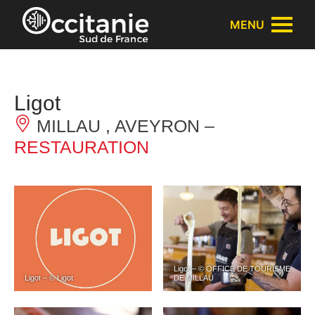
Panneau de gestion des cookies
MENU
Ligot
MILLAU , AVEYRON –
RESTAURATION
Ligot – © OFFICE DE TOURISME
Ligot – © Ligot
DE MILLAU