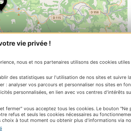
tre vie privée !
ience, nous et nos partenaires utilisons des cookies utiles
| Map data ©
Leaflet
OpenStreetMap contributors
blir des statistiques sur l'utilisation de nos sites et suivre l
onnaire de cette activité?
er : analyser vos parcours et personnaliser nos sites en fon
ntacter PETR du Pays Midi-Quercy.
cités personnalisées, en lien avec vos centres d'intérêts su
 et fermer" vous acceptez tous les cookies. Le bouton "Ne 
Thermalisme
tre refus et seuls les cookies nécessaires au fonctionneme
choix à tout moment ou obtenir plus d'informations via not
Business/Mice
é
Pros d'Occitanie