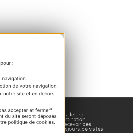
 pour :
a navigation.
ction de votre navigation.
r notre site et en dehors.
pas accepter et fermer"
Inscrivez-vous à la lettre
nt du site seront déposés.
d'information Destination
re politique de cookies.
Occitanie pour recevoir des
suggestions de séjours, de visites