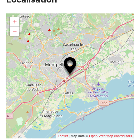
+
−
| Map data ©
Leaflet
OpenStreetMap contributors