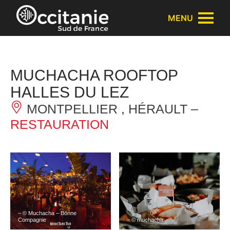
Panneau de gestion des cookies
MENU
MUCHACHA ROOFTOP
HALLES DU LEZ
MONTPELLIER , HÉRAULT –
RESTAURATION
– © Muchacha – Bonne
Compagnie
– © muchacha