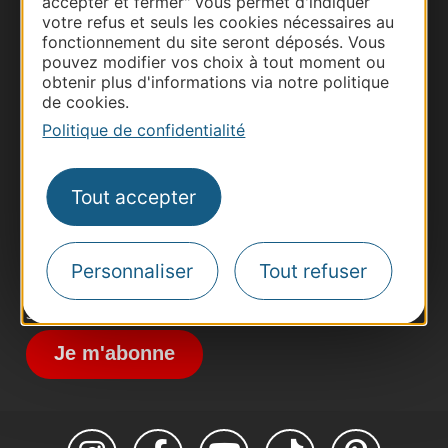
accepter et fermer" vous permet d'indiquer
votre refus et seuls les cookies nécessaires au
fonctionnement du site seront déposés. Vous
pouvez modifier vos choix à tout moment ou
obtenir plus d'informations via notre politique
Thermalisme
de cookies.
Business/Mice
Politique de confidentialité
Pros d'Occitanie
Site presse et d'influence
Tout accepter
Voyagistes
Destination Sport
Personnaliser
Tout refuser
Inscrivez-vous à la lettre d'information
Destination Occitanie pour recevoir des
suggestions de séjours, de visites et de sorties.
Je m'abonne