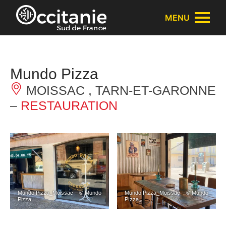
Panneau de gestion des cookies
MENU
Mundo Pizza
MOISSAC , TARN-ET-GARONNE
–
RESTAURATION
Mundo Pizza_Moissac – © Mundo
Mundo Pizza_Moissac – © Mundo
Pizza
PIzza