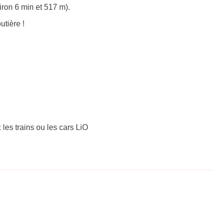
iron 6 min et 517 m).
tière !
 les trains ou les cars LiO