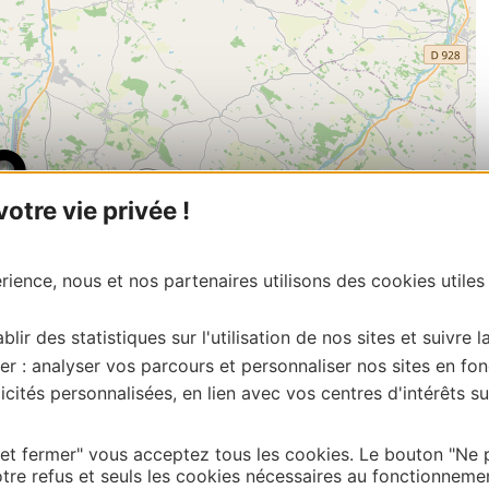
tre vie privée !
ience, nous et nos partenaires utilisons des cookies utiles
blir des statistiques sur l'utilisation de nos sites et suivre l
er : analyser vos parcours et personnaliser nos sites en fon
cités personnalisées, en lien avec vos centres d'intérêts su
| Map data ©
Leaflet
OpenStreetMap contributors
 et fermer" vous acceptez tous les cookies. Le bouton "Ne 
onnaire de cette activité?
tre refus et seuls les cookies nécessaires au fonctionneme
e du Gers, merci de vous connecter à votre espace