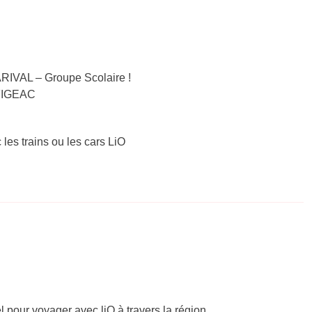
RIVAL – Groupe Scolaire !
 FIGEAC
 les trains ou les cars LiO
el pour voyager avec liO à travers la région.