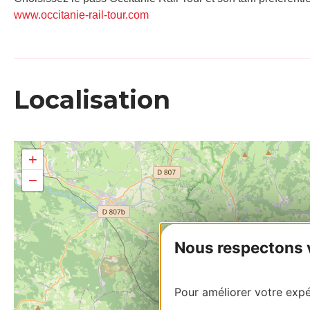
www.occitanie-rail-tour.com
Localisation
+
−
Nous respectons vo
Pour améliorer votre expér