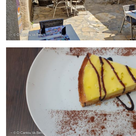
– © O Cantou Va Bien
– © O Cantou Va Bien