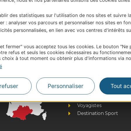
blir des statistiques sur l'utilisation de nos sites et suivre l
er : analyser vos parcours et personnaliser nos sites en fon
| Map data ©
Leaflet
OpenStreetMap contributors
cités personnalisées, en lien avec vos centres d'intérêts su
onnaire de cette activité?
tacter Lot Tourisme en écrivant à vit@tourisme –
 et fermer" vous acceptez tous les cookies. Le bouton "Ne 
tre refus et seuls les cookies nécessaires au fonctionneme
choix à tout moment ou obtenir plus d'informations via not
é
Thermalisme
Business/Mice
refuser
Personnaliser
Tout ac
Pros d'Occitanie
Site presse et d'influe
Voyagistes
Destination Sport