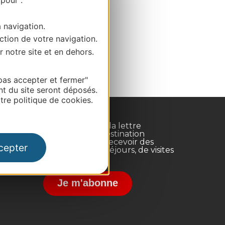
a navigation.
ction de votre navigation.
r notre site et en dehors.
pas accepter et fermer"
nt du site seront déposés.
re politique de cookies.
Inscrivez-vous à la lettre
d'information Destination
Occitanie pour recevoir des
cepter
suggestions de séjours, de visites
et de sorties.
nce
Je m'abonne