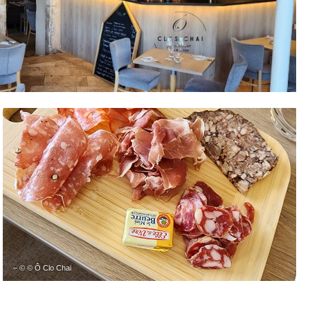
– © © Ô Clo Chai