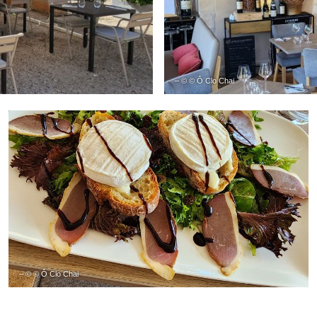
– © © Ô Clo Chai
– © © Ô Clo Chai