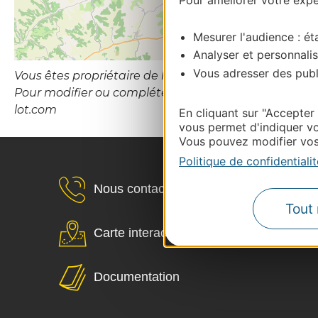
Mesurer l'audience : éta
Analyser et personnalis
Vous adresser des publi
Vous êtes propriétaire de l’établissement ou le gesti
Pour modifier ou compléter cette fiche, merci de con
lot.com
En cliquant sur "Accepter
vous permet d'indiquer vo
Vous pouvez modifier vos 
Politique de confidentialit
Nous contacter
Tout 
Carte interactive
Documentation