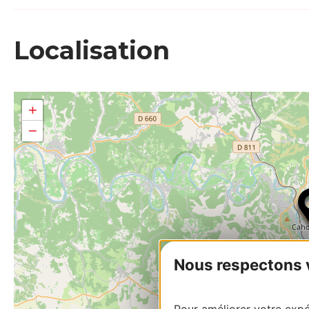
Localisation
+
−
Nous respectons vo
Pour améliorer votre expér