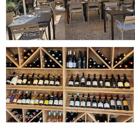
– © © Ô Clo Chai
– © © Ô Clo Chai