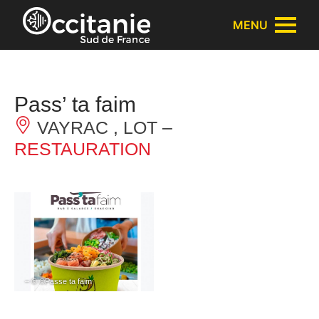
Panneau de gestion des cookies
MENU
Pass’ ta faim
VAYRAC , LOT –
RESTAURATION
– © ©Passe ta faim