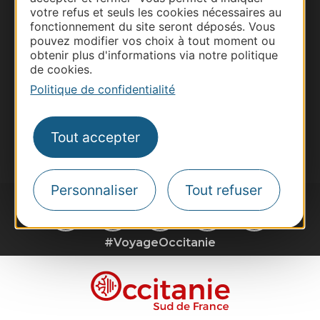
Pros d'Occitanie
votre refus et seuls les cookies nécessaires au
Site presse et d'influence
fonctionnement du site seront déposés. Vous
pouvez modifier vos choix à tout moment ou
Voyagistes
obtenir plus d'informations via notre politique
Destination Sport
de cookies.
Politique de confidentialité
Inscrivez-vous à la lettre d'information
Destination Occitanie pour recevoir des
suggestions de séjours, de visites et de sorties.
Tout accepter
Je m'abonne
Personnaliser
Tout refuser
#VoyageOccitanie