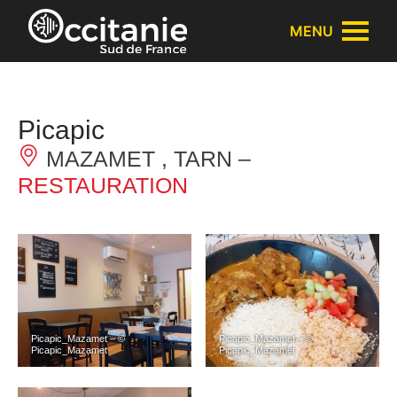
Panneau de gestion des cookies
MENU
Picapic
MAZAMET , TARN –
RESTAURATION
Picapic_Mazamet – ©
Picapic_Mazamet – ©
Picapic_Mazamet
Picapic_Mazamet