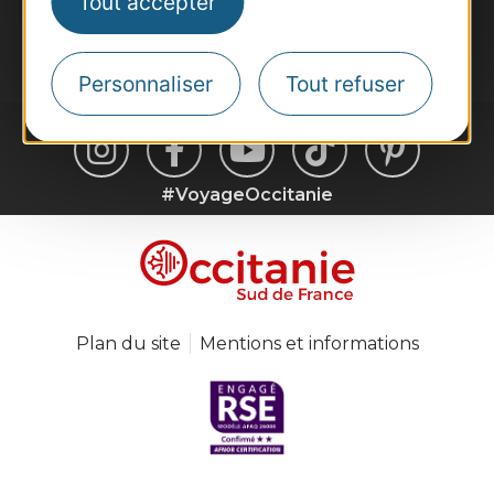
Tout accepter
Je m'abonne
Personnaliser
Tout refuser
#VoyageOccitanie
Plan du site
Mentions et informations