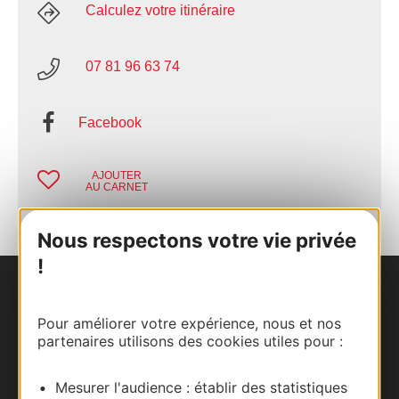
Calculez votre itinéraire
07 81 96 63 74
Facebook
AJOUTER
AU CARNET
Nous respectons votre vie privée
!
Nous contacter
Pour améliorer votre expérience, nous et nos
partenaires utilisons des cookies utiles pour :
Carte interactive
Documentation
Mesurer l'audience : établir des statistiques