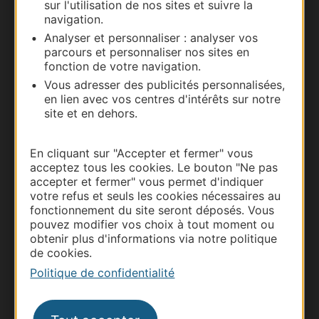
sur l'utilisation de nos sites et suivre la
navigation.
Analyser et personnaliser : analyser vos
parcours et personnaliser nos sites en
fonction de votre navigation.
Vous adresser des publicités personnalisées,
en lien avec vos centres d'intérêts sur notre
site et en dehors.
En cliquant sur "Accepter et fermer" vous
Thermalisme
acceptez tous les cookies. Le bouton "Ne pas
accepter et fermer" vous permet d'indiquer
Business/Mice
votre refus et seuls les cookies nécessaires au
Pros d'Occitanie
fonctionnement du site seront déposés. Vous
pouvez modifier vos choix à tout moment ou
Site presse et d'influence
obtenir plus d'informations via notre politique
Voyagistes
de cookies.
Destination Sport
Politique de confidentialité
Inscrivez-vous à la lettre d'information
Destination Occitanie pour recevoir des
suggestions de séjours, de visites et de sorties.