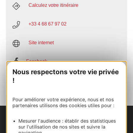
Calculez votre itinéraire
+33 4 68 67 97 02
Site internet
Facebook
Nous respectons votre vie privée
!
AJOUTER
AU CARNET
Pour améliorer votre expérience, nous et nos
partenaires utilisons des cookies utiles pour :
Nous contacter
Mesurer l'audience : établir des statistiques
sur l'utilisation de nos sites et suivre la
navigation.