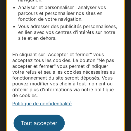
Carte interactive
Analyser et personnaliser : analyser vos
parcours et personnaliser nos sites en
Documentation
fonction de votre navigation.
Vous adresser des publicités personnalisées,
en lien avec vos centres d'intérêts sur notre
site et en dehors.
En cliquant sur "Accepter et fermer" vous
acceptez tous les cookies. Le bouton "Ne pas
accepter et fermer" vous permet d'indiquer
votre refus et seuls les cookies nécessaires au
fonctionnement du site seront déposés. Vous
pouvez modifier vos choix à tout moment ou
Thermalisme
obtenir plus d'informations via notre politique
Business/Mice
de cookies.
Politique de confidentialité
Pros d'Occitanie
Site presse et d'influence
Voyagistes
Tout accepter
Destination Sport