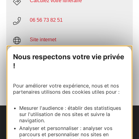
Calculez votre itinéraire
06 56 73 82 51
Site internet
Nous respectons votre vie privée
Facebook
!
AJOUTER
AU CARNET
Pour améliorer votre expérience, nous et nos
partenaires utilisons des cookies utiles pour :
Mesurer l'audience : établir des statistiques
sur l'utilisation de nos sites et suivre la
navigation.
Nous contacter
Analyser et personnaliser : analyser vos
parcours et personnaliser nos sites en
Carte interactive