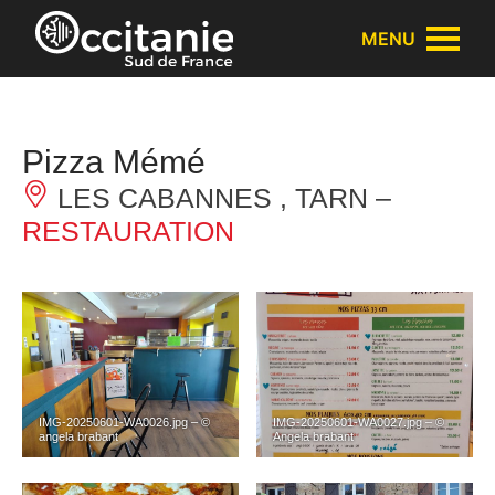
Panneau de gestion des cookies
MENU
Pizza Mémé
LES CABANNES , TARN –
RESTAURATION
IMG-20250601-WA0026.jpg – ©
IMG-20250601-WA0027.jpg – ©
angela brabant
Angela brabant