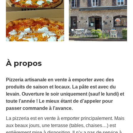
IMG-20250601-WA0008(1).jpg –
IMG-20250426-WA0001(1).jpg –
© angela brabant
© angela brabant
À propos
Pizzeria artisanale en vente à emporter avec des
produits de saison et locaux. La pâte est avec du
levain. Ouverture le soir uniquement (sauf le lundi) et
toute l’année ! Le mieux étant de d’appeler pour
passer commande à l’avance.
La pizzeria est en vente à emporter principalement. Mais
aux beaux jours, une terrasse (tables, chaises…) est
entièrement mise à disposition. Il n’y a pas de service à