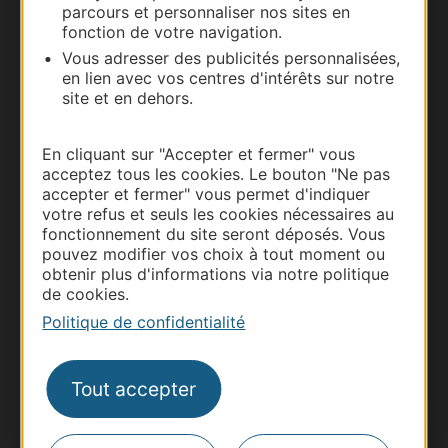
parcours et personnaliser nos sites en
Documentation
fonction de votre navigation.
Vous adresser des publicités personnalisées,
en lien avec vos centres d'intérêts sur notre
site et en dehors.
En cliquant sur "Accepter et fermer" vous
acceptez tous les cookies. Le bouton "Ne pas
accepter et fermer" vous permet d'indiquer
votre refus et seuls les cookies nécessaires au
fonctionnement du site seront déposés. Vous
pouvez modifier vos choix à tout moment ou
Thermalisme
obtenir plus d'informations via notre politique
Business/Mice
de cookies.
Pros d'Occitanie
Politique de confidentialité
Site presse et d'influence
Voyagistes
Tout accepter
Destination Sport
Inscrivez-vous à la lettre d'information