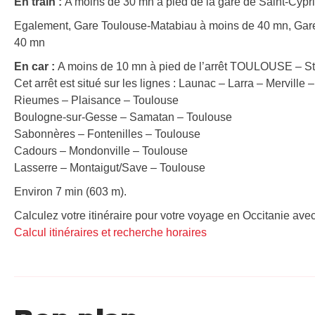
En train :
A moins de 30 mn à pied de la gare de Saint-Cypri
Egalement, Gare Toulouse-Matabiau à moins de 40 mn, Gar
40 mn
En car :
A moins de 10 mn à pied de l’arrêt TOULOUSE – St
Cet arrêt est situé sur les lignes : Launac – Larra – Merville
Rieumes – Plaisance – Toulouse
Boulogne-sur-Gesse – Samatan – Toulouse
Sabonnères – Fontenilles – Toulouse
Cadours – Mondonville – Toulouse
Lasserre – Montaigut/Save – Toulouse
Environ 7 min (603 m).
Calculez votre itinéraire pour votre voyage en Occitanie avec
Calcul itinéraires et recherche horaires