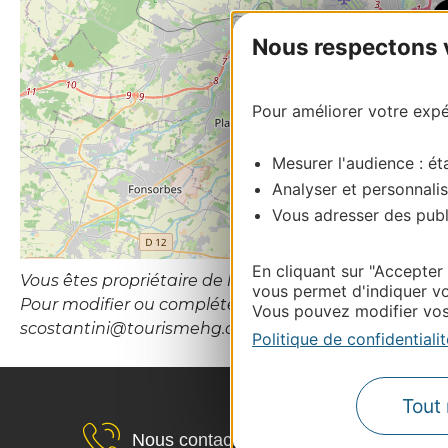
Nous respectons vo
Pour améliorer votre expér
Mesurer l'audience : éta
Analyser et personnalis
Vous adresser des publi
En cliquant sur "Accepter
Vous êtes propriétaire de l’établissement ou le gesti
vous permet d'indiquer vo
Pour modifier ou compléter cette fiche, merci de con
Vous pouvez modifier vos 
scostantini@tourismehg.com
Politique de confidentialit
Tout 
Nous contacter