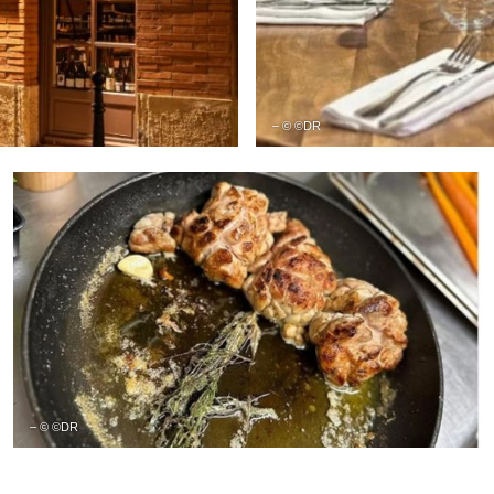
– © ©DR
– © ©DR