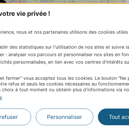
tre vie privée !
ience, nous et nos partenaires utilisons des cookies utiles
blir des statistiques sur l'utilisation de nos sites et suivre l
er : analyser vos parcours et personnaliser nos sites en fon
cités personnalisées, en lien avec vos centres d'intérêts su
| Map data ©
Leaflet
OpenStreetMap contributors
 et fermer" vous acceptez tous les cookies. Le bouton "Ne 
onnaire de cette activité?
tre refus et seuls les cookies nécessaires au fonctionneme
tacter Haute – Garonne Tourisme: :
choix à tout moment ou obtenir plus d'informations via not
é
refuser
Personnaliser
Tout ac
Thermalisme