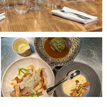
– © ©DR