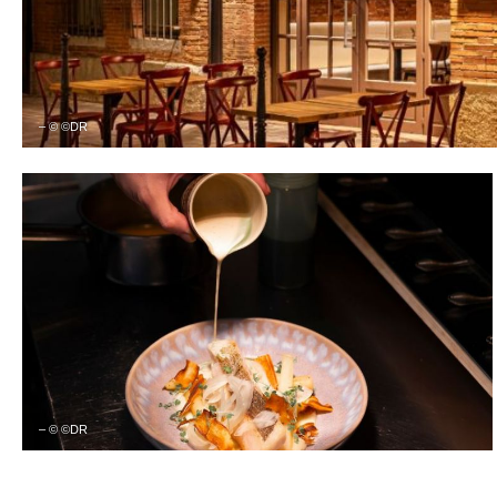
– © ©DR
– © ©DR