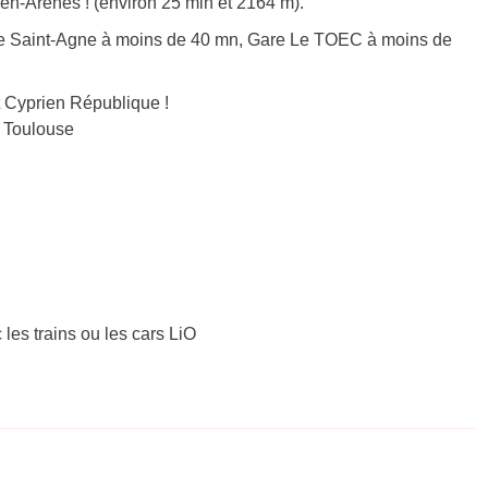
en-Arènes ! (environ 25 min et 2164 m).
e Saint-Agne à moins de 40 mn, Gare Le TOEC à moins de
 Cyprien République !
 – Toulouse
 les trains ou les cars LiO