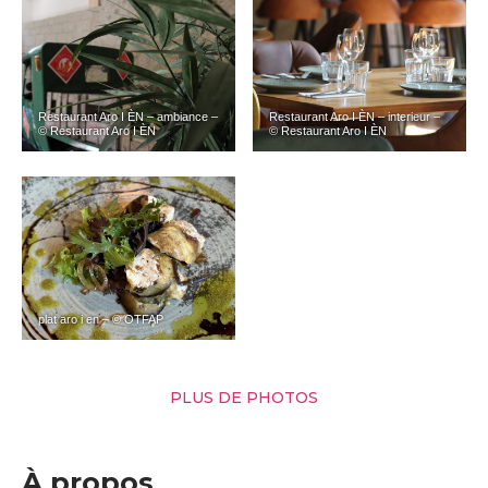
Restaurant Aro I ÈN – ambiance –
Restaurant Aro I ÈN – interieur –
© Restaurant Aro I ÈN
© Restaurant Aro I ÈN
plat aro i en – © OTFAP
PLUS DE PHOTOS
À propos