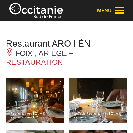
Panneau de gestion des cookies
MENU
Restaurant ARO I ÈN
FOIX , ARIÈGE –
RESTAURATION
Restaurant Aro I ÈN – ©
La Table Restaurant Aro I ÈN – ©
Restaurant Aro I ÈN
Restaurant Aro I ÈN