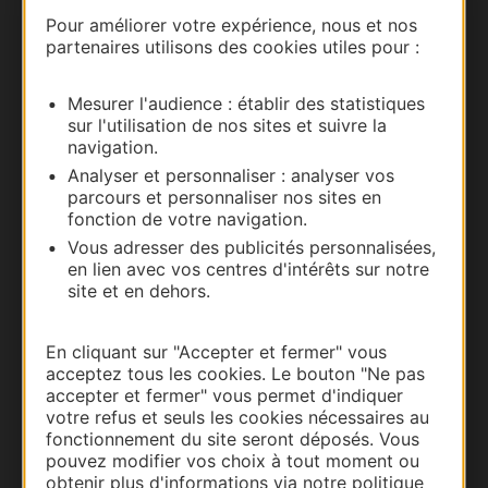
Nous contacter
Pour améliorer votre expérience, nous et nos
partenaires utilisons des cookies utiles pour :
Carte interactive
Mesurer l'audience : établir des statistiques
Documentation
sur l'utilisation de nos sites et suivre la
navigation.
Analyser et personnaliser : analyser vos
parcours et personnaliser nos sites en
fonction de votre navigation.
Vous adresser des publicités personnalisées,
en lien avec vos centres d'intérêts sur notre
site et en dehors.
En cliquant sur "Accepter et fermer" vous
acceptez tous les cookies. Le bouton "Ne pas
Thermalisme
accepter et fermer" vous permet d'indiquer
Business/Mice
votre refus et seuls les cookies nécessaires au
fonctionnement du site seront déposés. Vous
Pros d'Occitanie
pouvez modifier vos choix à tout moment ou
Site presse et d'influence
obtenir plus d'informations via notre politique