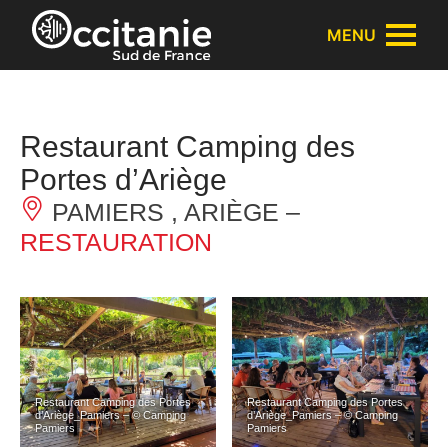
Panneau de gestion des cookies
MENU
Restaurant Camping des
Portes d’Ariège
PAMIERS , ARIÈGE –
RESTAURATION
Restaurant Camping des Portes
Restaurant Camping des Portes
d’Ariège_Pamiers – © Camping
d’Ariège_Pamiers – © Camping
Pamiers
Pamiers