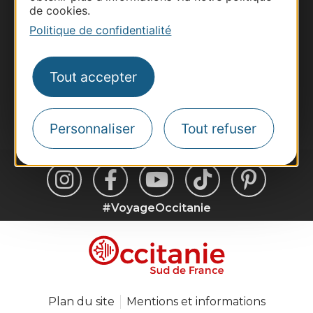
de cookies.
Voyagistes
Politique de confidentialité
Destination Sport
Inscrivez-vous à la lettre d'information
Destination Occitanie pour recevoir des
Tout accepter
suggestions de séjours, de visites et de sorties.
Je m'abonne
Personnaliser
Tout refuser
#VoyageOccitanie
Plan du site
Mentions et informations