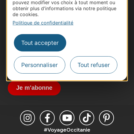
pouvez modifier vos choix à tout moment ou
obtenir plus d'informations via notre politique
Thermalisme
de cookies.
Business/Mice
Politique de confidentialité
Pros d'Occitanie
Site presse et d'influence
Tout accepter
Voyagistes
Destination Sport
Personnaliser
Tout refuser
Inscrivez-vous à la lettre d'information
Destination Occitanie pour recevoir des
suggestions de séjours, de visites et de sorties.
Je m'abonne
#VoyageOccitanie