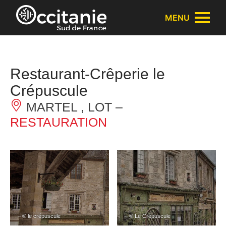
Panneau de gestion des cookies
MENU
Restaurant-Crêperie le
Crépuscule
MARTEL , LOT –
RESTAURATION
– © le crépuscule
– © Le Crépuscule