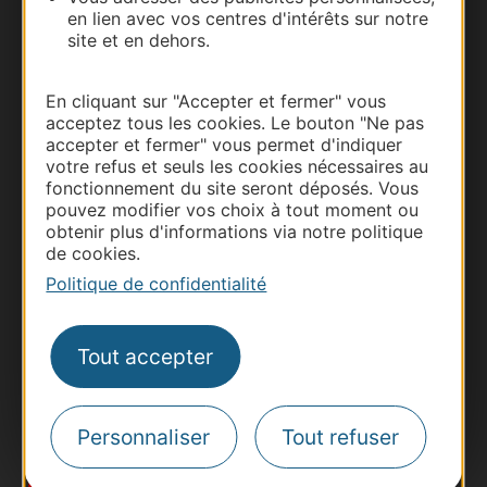
en lien avec vos centres d'intérêts sur notre
site et en dehors.
En cliquant sur "Accepter et fermer" vous
acceptez tous les cookies. Le bouton "Ne pas
accepter et fermer" vous permet d'indiquer
votre refus et seuls les cookies nécessaires au
fonctionnement du site seront déposés. Vous
pouvez modifier vos choix à tout moment ou
Thermalisme
obtenir plus d'informations via notre politique
Business/Mice
de cookies.
Pros d'Occitanie
Politique de confidentialité
Site presse et d'influence
Voyagistes
Tout accepter
Destination Sport
Inscrivez-vous à la lettre d'information
Destination Occitanie pour recevoir des
Personnaliser
Tout refuser
suggestions de séjours, de visites et de sorties.