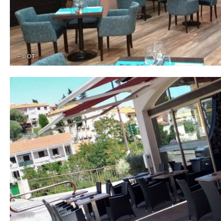
– © OT
– © OT