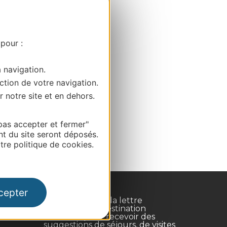
 pour :
a navigation.
ction de votre navigation.
r notre site et en dehors.
pas accepter et fermer"
nt du site seront déposés.
re politique de cookies.
cepter
Inscrivez-vous à la lettre
d'information Destination
Occitanie pour recevoir des
suggestions de séjours, de visites