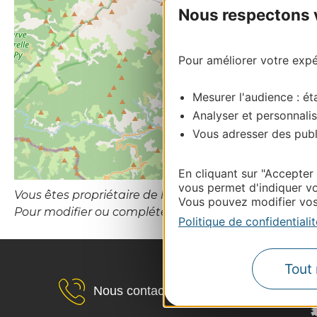
Nous respectons vo
Pour améliorer votre expér
Mesurer l'audience : éta
Analyser et personnalis
Vous adresser des publi
En cliquant sur "Accepter
vous permet d'indiquer vo
Vous êtes propriétaire de l’établissement ou le gesti
Vous pouvez modifier vos 
Pour modifier ou compléter cette fiche, merci de con
Politique de confidentialit
Tout 
Nous contacter