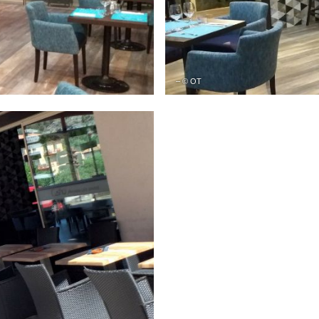
– © OT