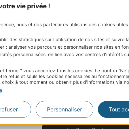
tre vie privée !
ience, nous et nos partenaires utilisons des cookies utiles
blir des statistiques sur l'utilisation de nos sites et suivre l
er : analyser vos parcours et personnaliser nos sites en fon
cités personnalisées, en lien avec vos centres d'intérêts su
 et fermer" vous acceptez tous les cookies. Le bouton "Ne 
| Map data ©
Leaflet
OpenStreetMap contributors
tre refus et seuls les cookies nécessaires au fonctionneme
onnaire de cette activité?
choix à tout moment ou obtenir plus d'informations via not
tacter l’ADT des Pyrénées-Orientales
é
refuser
Personnaliser
Tout ac
Thermalisme
Business/Mice