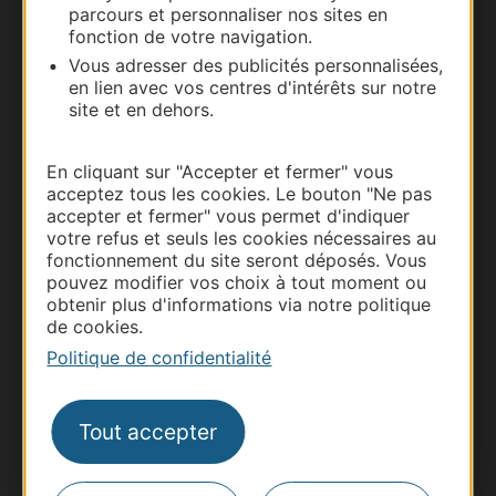
parcours et personnaliser nos sites en
Carte interactive
fonction de votre navigation.
Vous adresser des publicités personnalisées,
Documentation
en lien avec vos centres d'intérêts sur notre
site et en dehors.
En cliquant sur "Accepter et fermer" vous
acceptez tous les cookies. Le bouton "Ne pas
accepter et fermer" vous permet d'indiquer
votre refus et seuls les cookies nécessaires au
fonctionnement du site seront déposés. Vous
pouvez modifier vos choix à tout moment ou
obtenir plus d'informations via notre politique
de cookies.
Thermalisme
Politique de confidentialité
Business/Mice
Pros d'Occitanie
Tout accepter
Site presse et d'influence
Voyagistes