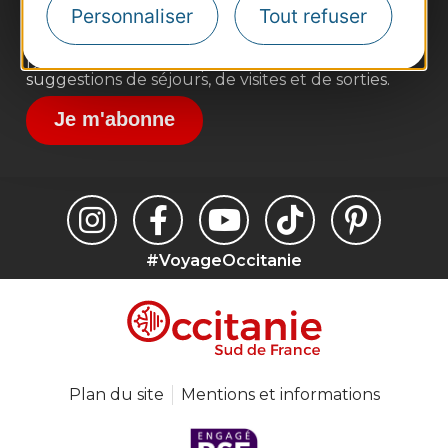
Destination Sport
Personnaliser
Tout refuser
Inscrivez-vous à la lettre d'information
Destination Occitanie pour recevoir des
suggestions de séjours, de visites et de sorties.
Je m'abonne
#VoyageOccitanie
Plan du site
Mentions et informations