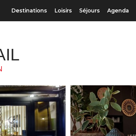
Destinations
Loisirs
Séjours
Agenda
AIL
N