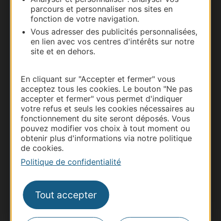
parcours et personnaliser nos sites en
fonction de votre navigation.
Vous adresser des publicités personnalisées,
en lien avec vos centres d'intérêts sur notre
site et en dehors.
En cliquant sur "Accepter et fermer" vous
Thermalisme
acceptez tous les cookies. Le bouton "Ne pas
Business/Mice
accepter et fermer" vous permet d'indiquer
votre refus et seuls les cookies nécessaires au
Pros d'Occitanie
fonctionnement du site seront déposés. Vous
Site presse et d'influence
pouvez modifier vos choix à tout moment ou
obtenir plus d'informations via notre politique
Voyagistes
de cookies.
Destination Sport
Politique de confidentialité
Inscrivez-vous à la lettre d'information
Destination Occitanie pour recevoir des
suggestions de séjours, de visites et de sorties.
Tout accepter
Je m'abonne