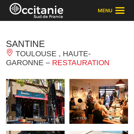
Panneau de gestion des cookies
MENU
SANTINE
TOULOUSE , HAUTE-
GARONNE –
RESTAURATION
– © ©DR
– © ©DR