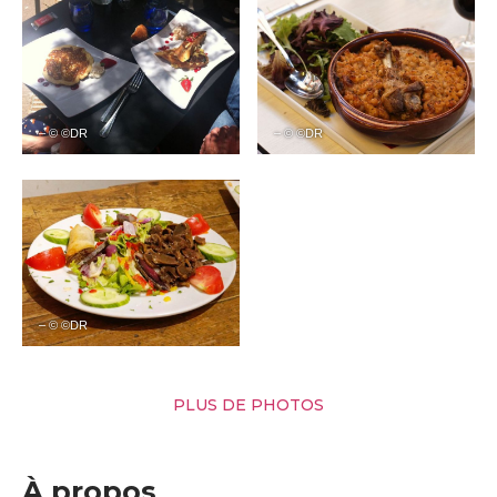
– © ©DR
– © ©DR
– © ©DR
PLUS DE PHOTOS
À propos