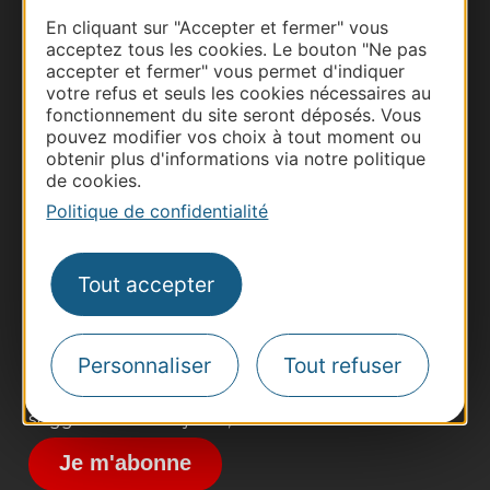
En cliquant sur "Accepter et fermer" vous
acceptez tous les cookies. Le bouton "Ne pas
accepter et fermer" vous permet d'indiquer
votre refus et seuls les cookies nécessaires au
fonctionnement du site seront déposés. Vous
pouvez modifier vos choix à tout moment ou
obtenir plus d'informations via notre politique
de cookies.
Thermalisme
Politique de confidentialité
Business/Mice
Pros d'Occitanie
Site presse et d'influence
Tout accepter
Voyagistes
Destination Sport
Personnaliser
Tout refuser
Inscrivez-vous à la lettre d'information
Destination Occitanie pour recevoir des
suggestions de séjours, de visites et de sorties.
Je m'abonne