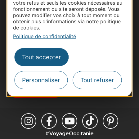
votre refus et seuls les cookies nécessaires au
fonctionnement du site seront déposés. Vous
Thermalisme
pouvez modifier vos choix à tout moment ou
Business/Mice
obtenir plus d'informations via notre politique
de cookies.
Pros d'Occitanie
Politique de confidentialité
Site presse et d'influence
Voyagistes
Destination Sport
Tout accepter
Inscrivez-vous à la lettre d'information
Destination Occitanie pour recevoir des
suggestions de séjours, de visites et de sorties.
Personnaliser
Tout refuser
Je m'abonne
#VoyageOccitanie