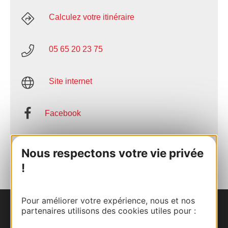
Calculez votre itinéraire
05 65 20 23 75
Site internet
Facebook
AJOUTER
Nous respectons votre vie privée
AU CARNET
!
Pour améliorer votre expérience, nous et nos
partenaires utilisons des cookies utiles pour :
Nous contacter