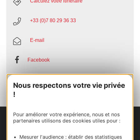
Calculez votre itinéraire
+33 (0)7 80 29 36 33
E-mail
Facebook
AJOUTER
AU CARNET
Nous respectons votre vie privée
!
Pour améliorer votre expérience, nous et nos
partenaires utilisons des cookies utiles pour :
Nous contacter
Carte interactive
Mesurer l'audience : établir des statistiques