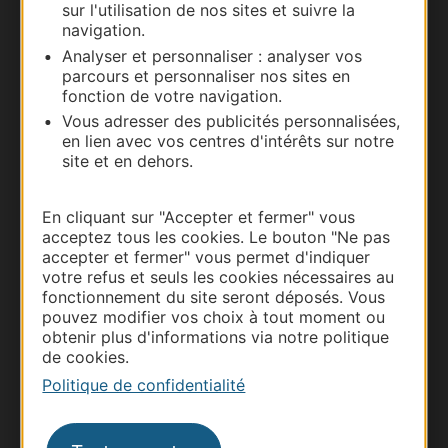
sur l'utilisation de nos sites et suivre la
navigation.
Documentation
Analyser et personnaliser : analyser vos
parcours et personnaliser nos sites en
fonction de votre navigation.
Vous adresser des publicités personnalisées,
en lien avec vos centres d'intérêts sur notre
site et en dehors.
En cliquant sur "Accepter et fermer" vous
acceptez tous les cookies. Le bouton "Ne pas
accepter et fermer" vous permet d'indiquer
votre refus et seuls les cookies nécessaires au
Thermalisme
fonctionnement du site seront déposés. Vous
Business/Mice
pouvez modifier vos choix à tout moment ou
obtenir plus d'informations via notre politique
Pros d'Occitanie
de cookies.
Site presse et d'influence
Politique de confidentialité
Voyagistes
Destination Sport