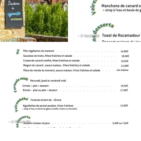
– © Veirém Bé
– © Veirem Bé