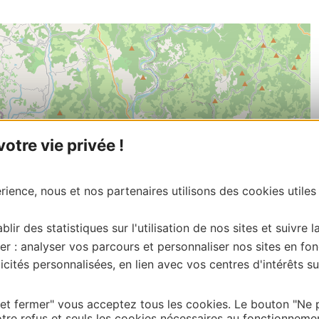
tre vie privée !
ience, nous et nos partenaires utilisons des cookies utiles
blir des statistiques sur l'utilisation de nos sites et suivre l
er : analyser vos parcours et personnaliser nos sites en fon
cités personnalisées, en lien avec vos centres d'intérêts su
| Map data ©
 et fermer" vous acceptez tous les cookies. Le bouton "Ne 
Leaflet
OpenStreetMap contributors
tre refus et seuls les cookies nécessaires au fonctionneme