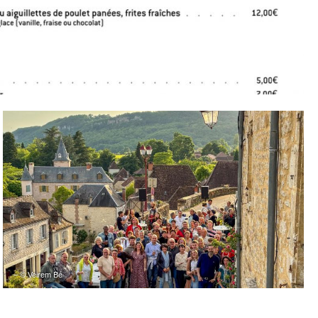
– © Veirem Bé