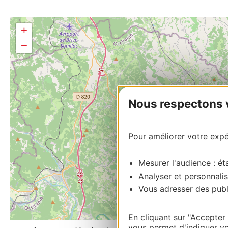
+
−
Nous respectons vo
Pour améliorer votre expér
Mesurer l'audience : éta
Analyser et personnalis
Vous adresser des publi
En cliquant sur "Accepter
vous permet d'indiquer vo