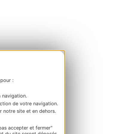
 pour :
a navigation.
ction de votre navigation.
r notre site et en dehors.
pas accepter et fermer"
nt du site seront déposés.