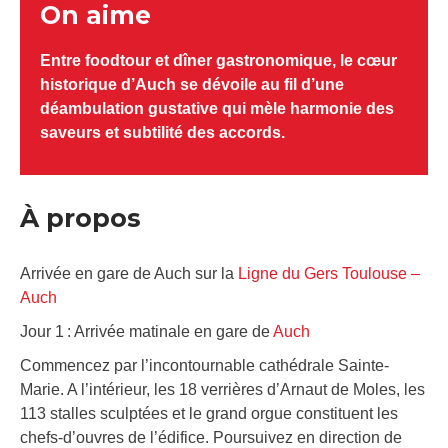
On aime
Entre foodtour et dîner gastronomique, le cœur
historique d’Auch se dévoile au fil d’une
déambulation gustative qui mèle harmonie des
saveurs et subtilité des accords.
À propos
Arrivée en gare de Auch sur la
Ligne du Gers Toulouse –
Auch
Jour 1 : Arrivée matinale en gare de
Auch
Commencez par l’incontournable cathédrale Sainte-
Marie. A l’intérieur, les 18 verrières d’Arnaut de Moles, les
113 stalles sculptées et le grand orgue constituent les
chefs-d’ouvres de l’édifice. Poursuivez en direction de