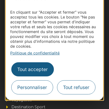
Carte interactive
En cliquant sur "Accepter et fermer" vous
Documentation
acceptez tous les cookies. Le bouton "Ne pas
accepter et fermer" vous permet d'indiquer
votre refus et seuls les cookies nécessaires au
fonctionnement du site seront déposés. Vous
pouvez modifier vos choix à tout moment ou
obtenir plus d'informations via notre politique
de cookies.
Politique de confidentialité
Tout accepter
Thermalisme
Business/Mice
Pros d'Occitanie
Personnaliser
Tout refuser
Site presse et d'influence
Voyagistes
Destination Sport