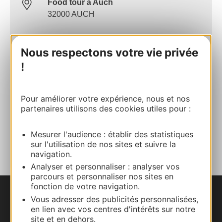
Food tour à Auch
32000 AUCH
Calculez votre itinéraire
Nous respectons votre vie privée
!
05 62 05 00 22
Pour améliorer votre expérience, nous et nos
Site internet
partenaires utilisons des cookies utiles pour :
AJOUTER
Mesurer l'audience : établir des statistiques
AU CARNET
sur l'utilisation de nos sites et suivre la
navigation.
Analyser et personnaliser : analyser vos
parcours et personnaliser nos sites en
fonction de votre navigation.
Vous adresser des publicités personnalisées,
Nous contacter
en lien avec vos centres d'intérêts sur notre
site et en dehors.