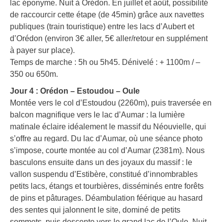
lac éponyme. Nuit à Orédon. En juillet et août, possibilité
de raccourcir cette étape (de 45min) grâce aux navettes
publiques (train touristique) entre les lacs d’Aubert et
d’Orédon (environ 3€ aller, 5€ aller/retour en supplément
à payer sur place).
Temps de marche : 5h ou 5h45. Dénivelé : + 1100m / –
350 ou 650m.
Jour 4 : Orédon – Estoudou – Oule
Montée vers le col d’Estoudou (2260m), puis traversée en
balcon magnifique vers le lac d’Aumar : la lumière
matinale éclaire idéalement le massif du Néouvielle, qui
s’offre au regard. Du lac d’Aumar, où une séance photo
s’impose, courte montée au col d’Aumar (2381m). Nous
basculons ensuite dans un des joyaux du massif : le
vallon suspendu d’Estibère, constitué d’innombrables
petits lacs, étangs et tourbières, disséminés entre forêts
de pins et pâturages. Déambulation féérique au hasard
des sentes qui jalonnent le site, dominé de petits
sommets, puis descente vers le grand lac de l’Oule. Nuit