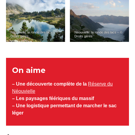
Néouvielle, la ronde des lacs – ©
Néouvielle, la ronde des lacs – ©
Droits gérés
Droits gérés
On aime
– Une découverte complète de la
Réserve du
Néouvielle
– Les paysages féériques du massif
– Une logistique permettant de marcher le sac
léger