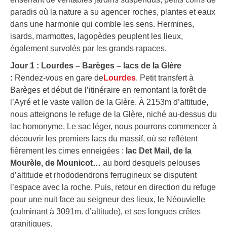
paradis où la nature a su agencer roches, plantes et eaux
dans une harmonie qui comble les sens. Hermines,
isards, marmottes, lagopèdes peuplent les lieux,
également survolés par les grands rapaces.
Jour 1 : Lourdes – Barèges – lacs de la Glère
:
Rendez-vous en gare de
Lourdes
. Petit transfert à
Barèges et début de l’itinéraire en remontant la forêt de
l’Ayré et le vaste vallon de la Glère. À 2153m d’altitude,
nous atteignons le refuge de la Glère, niché au-dessus du
lac homonyme. Le sac léger, nous pourrons commencer à
découvrir les premiers lacs du massif, où se reflètent
fièrement les cimes enneigées :
lac Det Mail, de la
Mourèle, de Mounicot…
au bord desquels pelouses
d’altitude et rhododendrons ferrugineux se disputent
l’espace avec la roche. Puis, retour en direction du refuge
pour une nuit face au seigneur des lieux, le Néouvielle
(culminant à 3091m. d’altitude), et ses longues crêtes
granitiques.