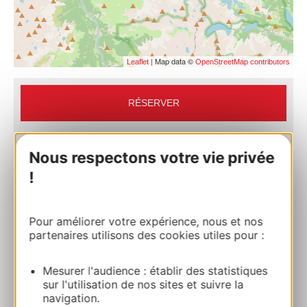
| Map data ©
Leaflet
OpenStreetMap contributors
RÉSERVER
Nous respectons votre vie privée
Néouvielle, la ronde des lacs
65100 LOURDES
!
Calculez votre itinéraire
Pour améliorer votre expérience, nous et nos
partenaires utilisons des cookies utiles pour :
33 (0)5 62 97 46 46
Mesurer l'audience : établir des statistiques
sur l'utilisation de nos sites et suivre la
E-mail
navigation.