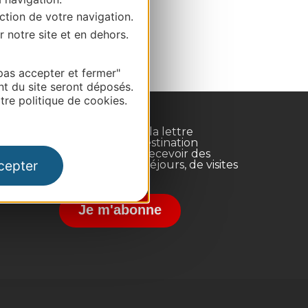
ction de votre navigation.
r notre site et en dehors.
pas accepter et fermer"
nt du site seront déposés.
re politique de cookies.
Inscrivez-vous à la lettre
d'information Destination
Occitanie pour recevoir des
cepter
suggestions de séjours, de visites
et de sorties.
nce
Je m'abonne