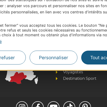
er : analyser vos parcours et personnaliser nos sites en fon
cités personnalisées, en lien avec vos centres d'intérêts su
 et fermer" vous acceptez tous les cookies. Le bouton "Ne 
| Map data ©
Leaflet
OpenStreetMap contributors
tre refus et seuls les cookies nécessaires au fonctionneme
choix à tout moment ou obtenir plus d'informations via not
é
Thermalisme
Business/Mice
refuser
Personnaliser
Tout ac
Pros d'Occitanie
Site presse et d'influe
Voyagistes
Destination Sport