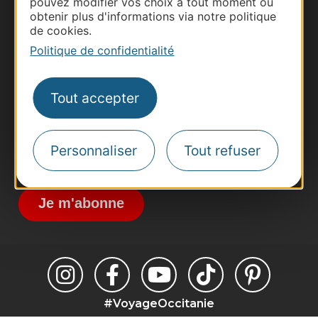
pouvez modifier vos choix à tout moment ou
obtenir plus d'informations via notre politique
Thermalisme
de cookies.
Business/Mice
Politique de confidentialité
Pros d'Occitanie
Site presse et d'influence
Tout accepter
Voyagistes
Destination Sport
Personnaliser
Tout refuser
Inscrivez-vous à la lettre d'information
Destination Occitanie pour recevoir des
suggestions de séjours, de visites et de sorties.
Je m'abonne
#VoyageOccitanie