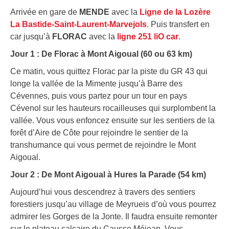
Arrivée en gare de
MENDE
avec la
Ligne de la Lozère
La Bastide-Saint-Laurent-Marvejols
. Puis transfert en
car jusqu’à
FLORAC
avec la
ligne 251 liO car
.
Jour 1 : De Florac à Mont Aigoual (60 ou 63 km)
Ce matin, vous quittez Florac par la piste du GR 43 qui
longe la vallée de la Mimente jusqu’à Barre des
Cévennes, puis vous partez pour un tour en pays
Cévenol sur les hauteurs rocailleuses qui surplombent la
vallée. Vous vous enfoncez ensuite sur les sentiers de la
forêt d’Aire de Côte pour rejoindre le sentier de la
transhumance qui vous permet de rejoindre le Mont
Aigoual.
Jour 2 : De Mont Aigoual à Hures la Parade (54 km)
Aujourd’hui vous descendrez à travers des sentiers
forestiers jusqu’au village de Meyrueis d’où vous pourrez
admirer les Gorges de la Jonte. Il faudra ensuite remonter
sur le plateau calcaire du Causse Méjean. Vous