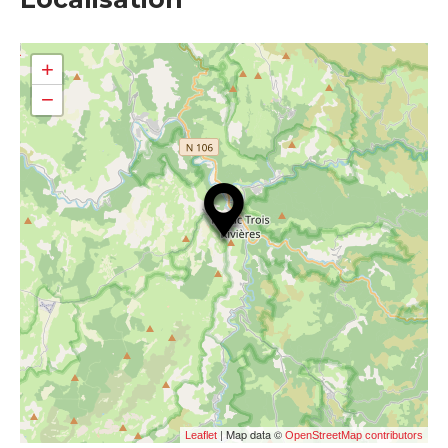
+
−
| Map data ©
Leaflet
OpenStreetMap contributors