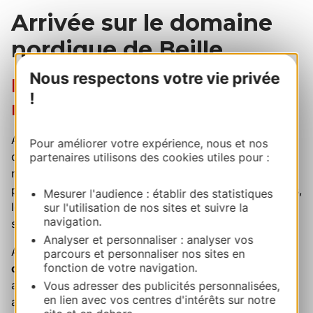
Arrivée sur le domaine
nordique de Beille
Nous respectons votre vie privée
Nos premiers pas en
!
raquettes
Après nous être émerveillés pendant une bonne
Pour améliorer votre expérience, nous et nos
dizaine de minutes sur ce
petit coin de paradis
, nous
partenaires utilisons des cookies utiles pour :
nous dirigeons vers le point d'accueil. Les premiers
pas dans la neige sont toujours particuliers et grisants,
Mesurer l'audience : établir des statistiques
le bruit de la neige qui craque sous nos pieds, cette
sur l'utilisation de nos sites et suivre la
navigation.
sensation de s'enfoncer dans ce manteau blanc.
Analyser et personnaliser : analyser vos
Arrivés au point d'information,
l'accueil est
parcours et personnaliser nos sites en
fonction de votre navigation.
chaleureux
. Le personnel nous souhaite la bienvenue
avec un grand sourire et nous présente les différentes
Vous adresser des publicités personnalisées,
en lien avec vos centres d'intérêts sur notre
activités possibles. Nous décidons de
prendre