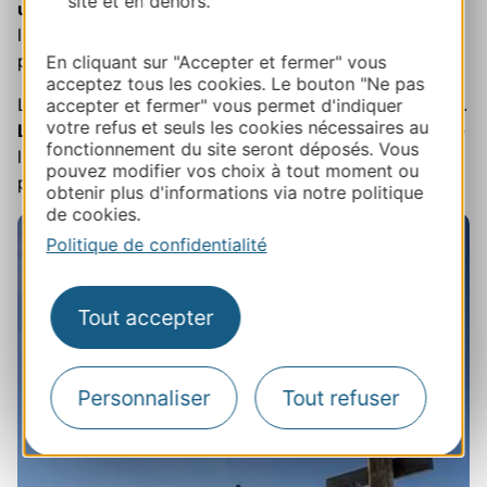
site et en dehors.
un forfait raquettes pour la matinée
. A l’espace
location de la station, nous enfilons les raquettes et
partons faire nos premiers pas.
En cliquant sur "Accepter et fermer" vous
acceptez tous les cookies. Le bouton "Ne pas
La sensation n’est pas si étrange que nous le pensions.
accepter et fermer" vous permet d'indiquer
votre refus et seuls les cookies nécessaires au
Le mouvement reste naturel
, on n’a pas de besoin de
fonctionnement du site seront déposés. Vous
lever le genou plus haut ou d’écarter les pieds. C'est
pouvez modifier vos choix à tout moment ou
parti pour
notre première randonnée
!
obtenir plus d'informations via notre politique
de cookies.
Politique de confidentialité
Tout accepter
Personnaliser
Tout refuser