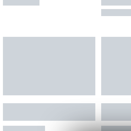
CAUTERETS
AX-LES-
Capacité d'hé
Cocon - Les Appartements de
Gîte com
Lucie
Cade La R
VAL D'AIGOUAL
DOURBIE