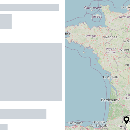
PIERREFITTE-NESTALAS
R
MENT "L'OURS"
UET