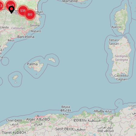
140
13
518
89