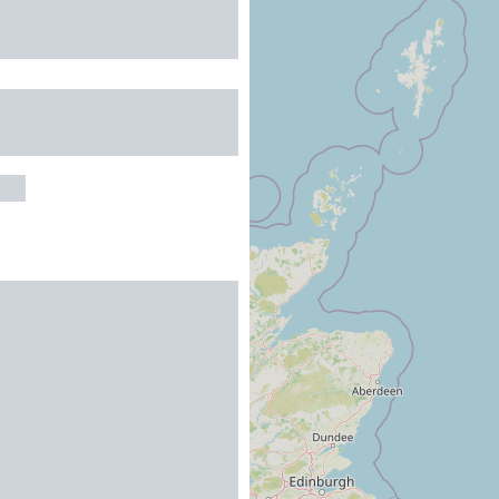
MENT DANS
CE
TS