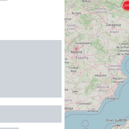
29
 de tourisme Goélia
ns d'Ax