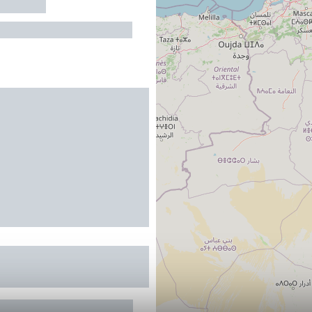
THERMES
bergement : 188 personnes
munal Rocher du
ouviere
S
4 personnes au maximum