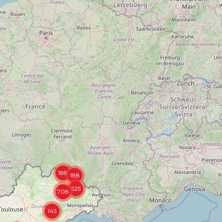
188
188
525
708
143