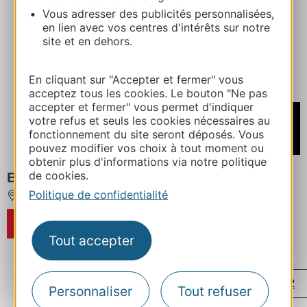
Vous adresser des publicités personnalisées,
en lien avec vos centres d'intérêts sur notre
site et en dehors.
En cliquant sur "Accepter et fermer" vous
acceptez tous les cookies. Le bouton "Ne pas
accepter et fermer" vous permet d'indiquer
À partir de
votre refus et seuls les cookies nécessaires au
560€
fonctionnement du site seront déposés. Vous
/ Semaine
pouvez modifier vos choix à tout moment ou
obtenir plus d'informations via notre politique
de cookies.
BERGERIE DE LA BUÈGES
Politique de confidentialité
SAINT-ANDRE-DE-BUEGES
RÉSERVER
Tout accepter
...
...
‹
1
14
69
70
71
72
Personnaliser
Tout refuser
...
...
...