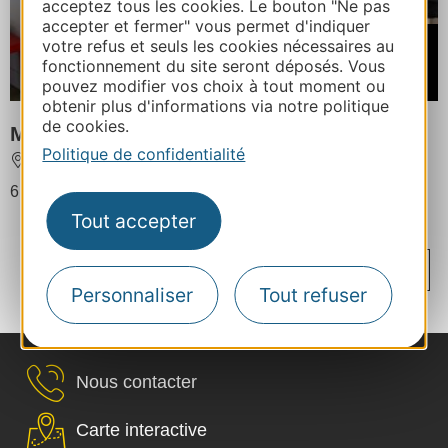
acceptez tous les cookies. Le bouton "Ne pas
accepter et fermer" vous permet d'indiquer
À partir de
votre refus et seuls les cookies nécessaires au
375€
fonctionnement du site seront déposés. Vous
/ Semaine
pouvez modifier vos choix à tout moment ou
obtenir plus d'informations via notre politique
de cookies.
M. GINESTE Jean
Politique de confidentialité
PORTIRAGNES
6 personnes au maximum
Tout accepter
...
...
...
...
‹
1
14
31
48
63
Personnaliser
Tout refuser
›
64
65
66
67
68
Nous contacter
Carte interactive