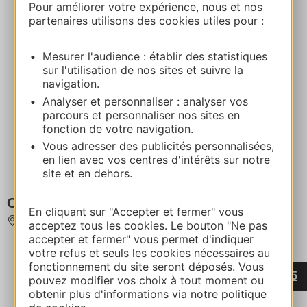
Pour améliorer votre expérience, nous et nos
partenaires utilisons des cookies utiles pour :
Mesurer l'audience : établir des statistiques
sur l'utilisation de nos sites et suivre la
navigation.
Analyser et personnaliser : analyser vos
parcours et personnaliser nos sites en
fonction de votre navigation.
Vous adresser des publicités personnalisées,
en lien avec vos centres d'intérêts sur notre
site et en dehors.
Caravaneige
En cliquant sur "Accepter et fermer" vous
LAGUIOLE
acceptez tous les cookies. Le bouton "Ne pas
accepter et fermer" vous permet d'indiquer
votre refus et seuls les cookies nécessaires au
fonctionnement du site seront déposés. Vous
...
...
...
‹
1
15
30
43
44
45
pouvez modifier vos choix à tout moment ou
obtenir plus d'informations via notre politique
...
›
46
47
57