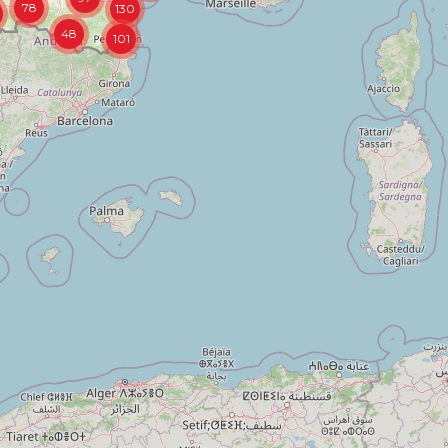
78
130
48
101