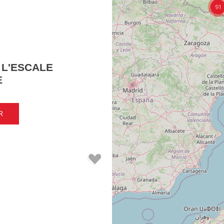
91
 L'ESCALE
E
R