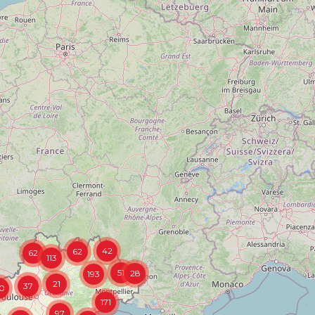
42
62
62
113
51
28
193
21
37
0
171
97