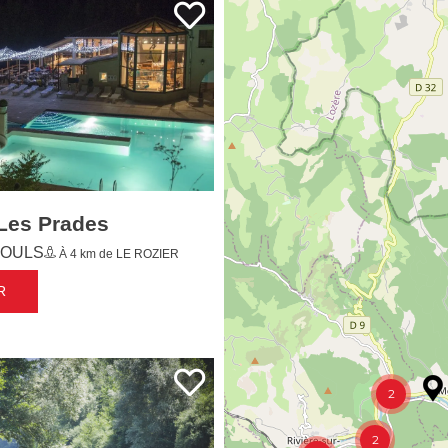
Les Prades
OULS
À 4 km de LE ROZIER
R
2
2
2