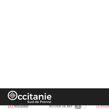
Panneau de gestion des cookies
Tous les campin
Trouvez votre camping en Occitanie pour
DÉPARTEMENT
LE ROZIER
Rayon : 10km
20
résultats
AUTOUR
DE MOI
LE ROZI