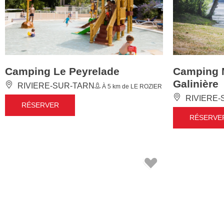
Camping Le Peyrelade
Camping 
Galinière
RIVIERE-SUR-TARN
À 5 km de LE ROZIER
RIVIERE-
RÉSERVER
RÉSERVE