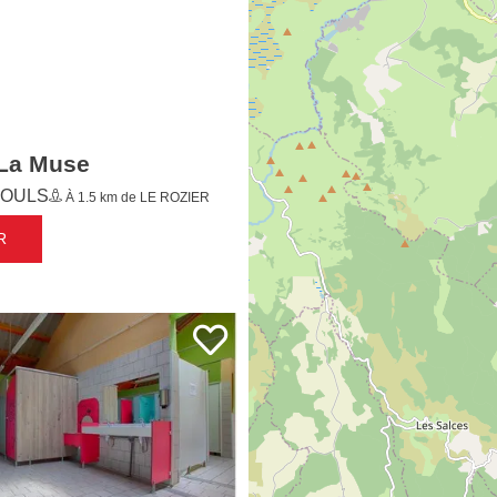
La Muse
OULS
À 1.5 km de LE ROZIER
R