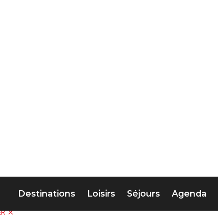
Destinations
Loisirs
Séjours
Agenda
gs
 les prochaines vacances
FILTRES POPULAIRES
TYPES
ER