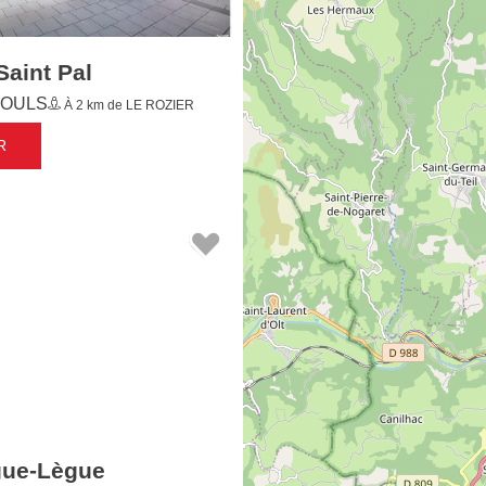
aint Pal
OULS
À 2 km de LE ROZIER
R
gue-Lègue
OULS
À 2.5 km de LE ROZIER