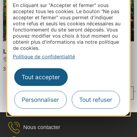
En cliquant sur "Accepter et fermer" vous
acceptez tous les cookies. Le bouton "Ne pas
accepter et fermer" vous permet d'indiquer
votre refus et seuls les cookies nécessaires au
fonctionnement du site seront déposés. Vous
pouvez modifier vos choix à tout moment ou
obtenir plus d'informations via notre politique
de cookies.
La tente suspendue de l'Esquillot
Politique de confidentialité
SAINTE-CROIX-VOLVESTRE
3 personnes au maximum
Tout accepter
...
...
‹
1
9
10
11
12
13
Personnaliser
Tout refuser
...
›
19
29
Nous contacter