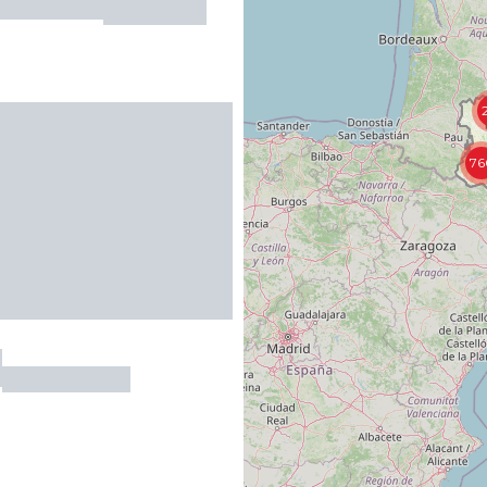
76
é
CARENNAC