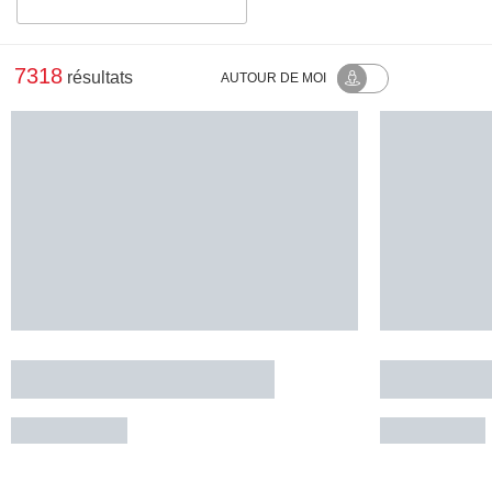
7318
résultats
AUTOUR
DE MOI
Restaurant Le Vinagrou
Restauran
CONCOTS
BOUZIES