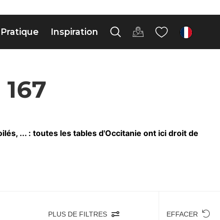
Pratique
Inspiration
fr
 167
, ... : toutes les tables d'Occitanie ont ici droit de
PLUS DE FILTRES
EFFACER