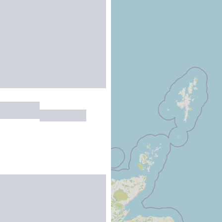
La Forge
TERROU