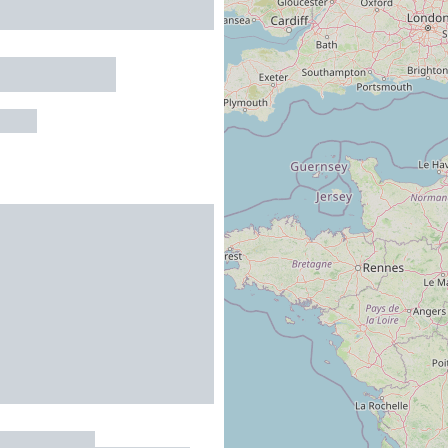
t Le Caillau
-LOT
et Paprika
CAHORS