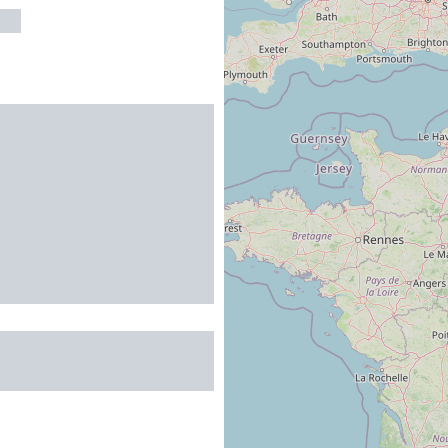
AS
ette du Val