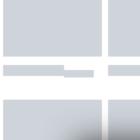
Le Jardin de Suzan
L'Embelli
CAHORS