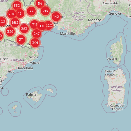
54
350
214
831
13
206
142
202
882
711
1220
191
353
329
247
0
311
301