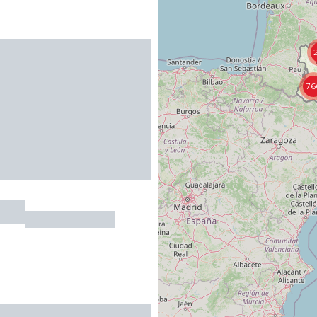
76
esty
MONTGESTY