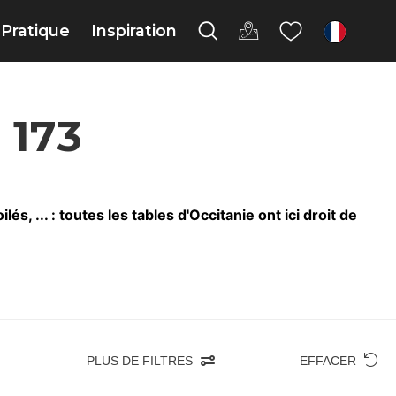
Pratique
Inspiration
fr
 173
, ... : toutes les tables d'Occitanie ont ici droit de
PLUS DE FILTRES
EFFACER