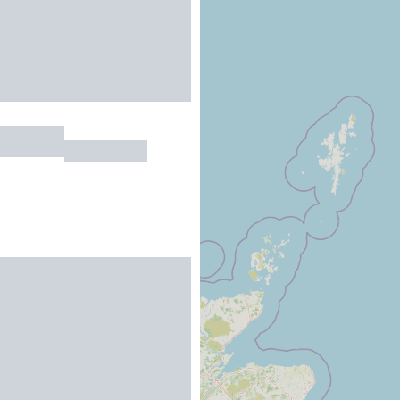
nt ÔDuo
CONDAT