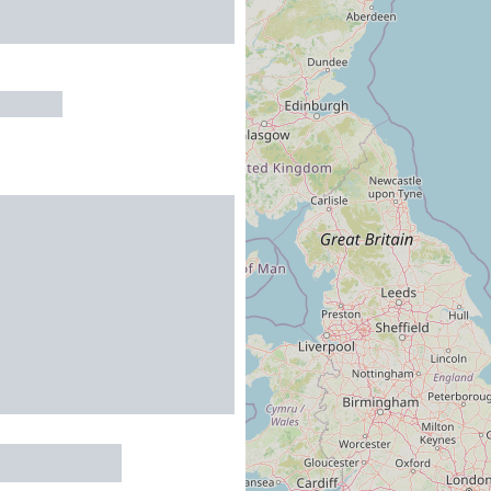
NTCUQ
t Holodeck