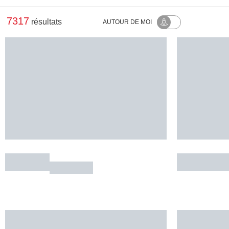
7317
résultats
AUTOUR
DE MOI
Ô Chêne
Chez Brigi
FIGEAC