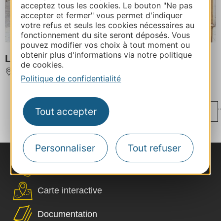
acceptez tous les cookies. Le bouton "Ne pas
accepter et fermer" vous permet d'indiquer
votre refus et seuls les cookies nécessaires au
fonctionnement du site seront déposés. Vous
pouvez modifier vos choix à tout moment ou
obtenir plus d'informations via notre politique
L'Aubrac Café
de cookies.
RODEZ
Politique de confidentialité
...
..
‹
Tout accepter
1
16
17
18
19
20
...
...
...
›
95
172
249
305
Personnaliser
Tout refuser
Nous contacter
Carte interactive
Documentation