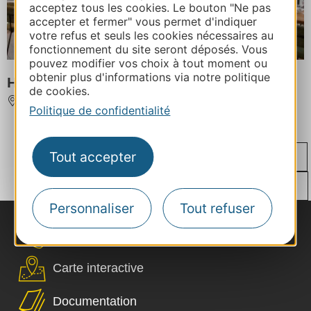
acceptez tous les cookies. Le bouton "Ne pas
accepter et fermer" vous permet d'indiquer
votre refus et seuls les cookies nécessaires au
fonctionnement du site seront déposés. Vous
pouvez modifier vos choix à tout moment ou
obtenir plus d'informations via notre politique
Hallegria la Bodeguita
de cookies.
BEZIERS
Politique de confidentialité
...
...
...
...
‹
Tout accepter
1
33
110
187
262
...
›
263
264
265
266
305
Personnaliser
Tout refuser
Nous contacter
Carte interactive
Documentation