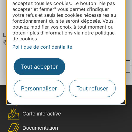
acceptez tous les cookies. Le bouton "Ne pas
accepter et fermer" vous permet d'indiquer
votre refus et seuls les cookies nécessaires au
fonctionnement du site seront déposés. Vous
pouvez modifier vos choix à tout moment ou
obtenir plus d'informations via notre politique
L'ESCAPADE
de cookies.
ROQUEBRUN
Politique de confidentialité
...
..
‹
Tout accepter
1
72
73
74
75
76
...
...
›
151
228
305
Personnaliser
Tout refuser
Nous contacter
Carte interactive
Documentation