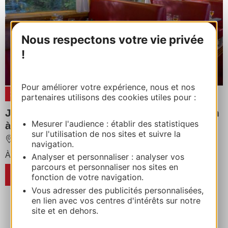
Nous respectons votre vie privée
!
Pour améliorer votre expérience, nous et nos
20
SEPT
2026
partenaires utilisons des cookies utiles pour :
JEP 2026 : La voiture Restaurant du Train
Mesurer l'audience : établir des statistiques
à vapeur des Cévennes
sur l'utilisation de nos sites et suivre la
ANDUZE
navigation.
À partir de
49,9€
/ /
Analyser et personnaliser : analyser vos
parcours et personnaliser nos sites en
RÉSERVER
fonction de votre navigation.
Vous adresser des publicités personnalisées,
en lien avec vos centres d'intérêts sur notre
site et en dehors.