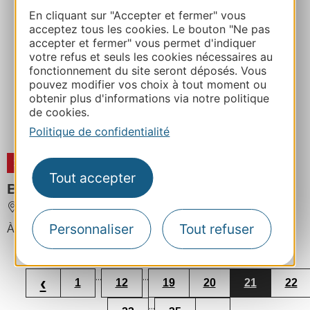
En cliquant sur "Accepter et fermer" vous
acceptez tous les cookies. Le bouton "Ne pas
accepter et fermer" vous permet d'indiquer
votre refus et seuls les cookies nécessaires au
fonctionnement du site seront déposés. Vous
pouvez modifier vos choix à tout moment ou
obtenir plus d'informations via notre politique
de cookies.
Politique de confidentialité
20
SEPT
2026
Tout accepter
Baptêmes sur Piste
LE SEQUESTRE
Personnaliser
Tout refuser
À partir de
50€
/ /
...
...
‹
1
12
19
20
21
22
...